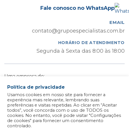
Fale conosco no WhatsApp
EMAIL
contato@grupoespecialistas.com.br
HORÁRIO DE ATENDIMENTO
Segunda à Sexta das 8:00 às 18:00
Uma empresa do:
Política de privacidade
Usamos cookies em nosso site para fornecer a
experiência mais relevante, lembrando suas
preferências e visitas repetidas. Ao clicar em “Aceitar
CNPJ:
10.897.945/0001-01
todos”, você concorda com o uso de TODOS os
cookies. No entanto, você pode visitar "Configurações
de cookies" para fornecer um consentimento
Especialistas - Regularização de Documentos
controlado.