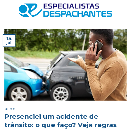
Skip
to
content
14
jul
BLOG
Presenciei um acidente de
trânsito: o que faço? Veja regras